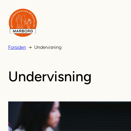
Hopp
til
innhold
Forsiden
→
Undervisning
Undervisning