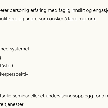
r personlig erfaring med faglig innsikt og engasje
 politikere og andre som ønsker å lære mer om:
 med systemet
g
ståsted
ukerperspektiv
 faglig seminar eller et undervisningsopplegg for di
e tjenester.