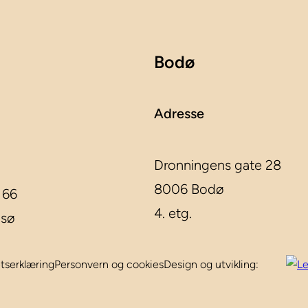
Bodø
Adresse
Dronningens gate 28
8006 Bodø
 66
4. etg.
msø
etserklæring
Personvern og cookies
Design og utvikling: