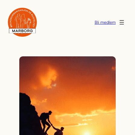
Hopp
til
innhold
Bli medlem