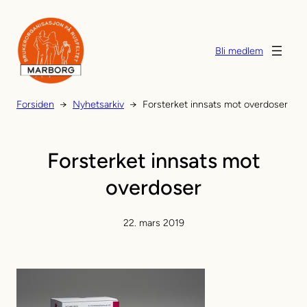
Hopp
til
innhold
Bli medlem
Forsiden
→
Nyhetsarkiv
→
Forsterket innsats mot overdoser
Forsterket innsats mot
overdoser
22. mars 2019