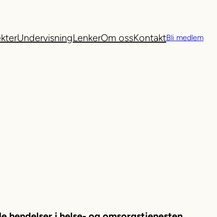
ekter
Undervisning
Lenker
Om oss
Kontakt
Bli medlem
de hendelser i helse- og omsorgstjenesten.