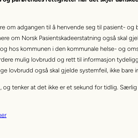
ere om adgangen til å henvende seg til pasient- o
rmere om Norsk Pasientskadeerstatning også skal gjel
sten og hos kommunen i den kommunale helse- og om
dere mulig lovbrudd og rett til informasjon tydeligg
ge lovbrudd også skal gjelde systemfeil, ikke bare in
enker at det ikke er et sekund for tidlig. Særlig 
her