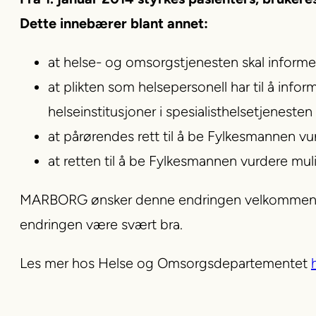
Dette innebærer blant annet:
at helse- og omsorgstjenesten skal inform
at plikten som helsepersonell har til å info
helseinstitusjoner i spesialisthelsetjene
at pårørendes rett til å be Fylkesmannen vur
at retten til å be Fylkesmannen vurdere muli
MARBORG ønsker denne endringen velkommen, og t
endringen være svært bra.
Les mer hos Helse og Omsorgsdepartementet