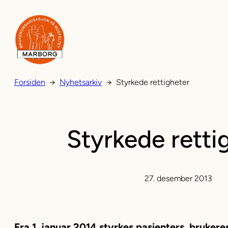
Hopp
til
innhold
Forsiden
→
Nyhetsarkiv
→
Styrkede rettigheter
Styrkede retti
27. desember 2013
Fra 1. januar 2014 styrkes pasienters, bruker