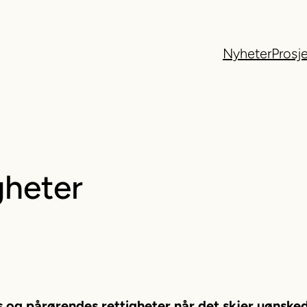
Nyheter
Prosj
gheter
es og pårørendes rettigheter når det skjer uønske