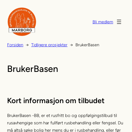
Hopp
til
innhold
Bli medlem
Forsiden
→
Tidligere prosjekter
→
BrukerBasen
BrukerBasen
Kort informasjon om tilbudet
BrukerBasen -BB, er et rusfritt bo og oppfølgingstilbud til
rusavhengige som har fullført rusbehandling eller fengsel. Du
må altså søke bolig her mens du er i rusbehandling, eller før