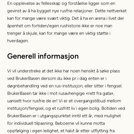
En opplevelse av fellesskap og forståelse ligger som en
gevinst av å ha bygget nye rusfrie relasjoner. Dette nettverket
kan for mange være svært viktig. Det å ha en arena i livet der
åpenhet om fortiden/egen rushistorie ikke er noe man
trenger å skjule, kan for mange være en viktig støtte i
hverdagen.
Generell informasjon
Vi vil understreke at det ikke har noen hensikt å søke plass
ved BrukerBasen dersom du ikke pr i dag enten er i
døgnbehandling ved en rus-institusjon, eller sitter i fengsel.
BrukerBasen tar ikke i mot rusavhengige «rett fra gata»,
uansett hvor rusfrie de er! Vi er et overgangstilbud mellom
institusjon/fengsel, og et rusfritt liv i egen bolig. Botiden ved
BrukerBasen er i utgangspunktet inntil ett år, med mulighet
for individuell tilpasning. Beboerne vil kunne motta
oppfølging i egen leilighet, et halvt år etter utflytting fra