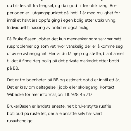
du blir løslatt fra fengsel, og da i god til før utskriving. Bo-
perioden er i utgangspunktet på inntil 1 år med mulighet for
inntil et halvt års oppfølging i egen bolig etter utskrivning.
Individuell tilpassing av botid er også mulig.
På BrukerBasen jobber det kun mennesker som selv har hatt
rusproblemer og som vet hvor vanskelig der er å komme seg
ut av en avhengighet. Her vil du få hjelp og støtte, blant annet
til det å finne deg bolig på det private markedet etter botid
på BB.
Det er tre boenheter på BB og estimert botid er inntil ett år.
Det er krav om deltagelse i jobb eller skolegang. Kontakt
Wibecke for mer informasjon. Tlf: 928 45 717
BrukerBasen er landets eneste, helt brukerstyrte rusfrie
botilbud på rusfeltet, der alle ansatte selv har vært
rusavhengige.